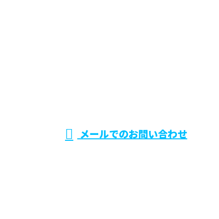
お問い合わせ ※営業電話お断り
048-423-9396
防水工事や
受付／8:00〜18:00
メールでのお問い合わせ
外壁塗装・屋根塗装なら埼玉県川口市
などで活動する株式会社IVNへ