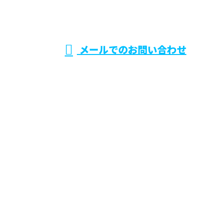
受付／8:00〜18:00
メールでのお問い合わせ
外壁塗装・屋根塗装なら埼玉県川口市
などで活動する株式会社IVNへ
ホーム
業務案内
施工実績
|
お知らせ
ご依頼の流れ
採用情報
会社概要
お問い合わせ