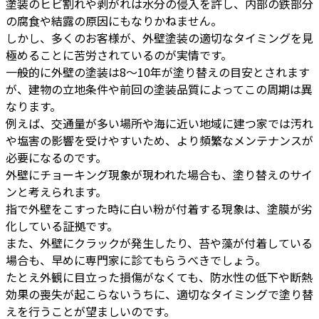
塗装のヒビ割れや剥がれは水分の侵入を許し、内部の鉄部分
の腐食や結露の原因にもなりかねません。
しかし、多くのお客様が、外壁塗装の適切なタイミングを見
極めることに苦労されているのが実情です。
一般的に外壁の塗装は8～10年が塗り替えの目安とされます
が、建物の立地条件や前回の塗装品質によってこの周期は異
なります。
例えば、交通量が多い場所や海に近い地域に建つ家では汚れ
や塩害の影響を受けやすいため、より頻繁なメンテナンスが
必要になるのです。
外壁にチョーキング現象が現われた場合も、塗り替えのサイ
ンと考えられます。
指で外壁をこすった時に白い粉が付着する現象は、塗膜が劣
化している証拠です。
また、外壁にクラックが発生したり、苔や藻が付着している
場合も、早めに専門家に診てもらうべきでしょう。
たとえ外観に目立った損傷がなくても、防水性の低下や断熱
効果の喪失が起こらないうちに、適切なタイミングで塗り替
えを行うことが望ましいのです。